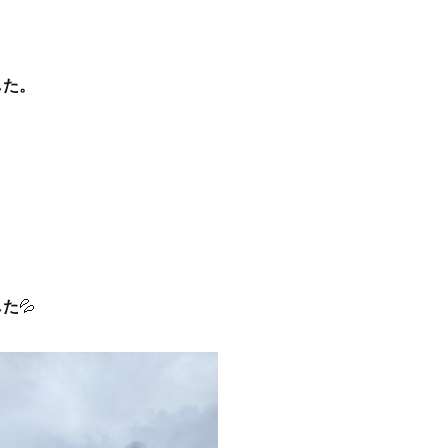
した。
、
した
💦