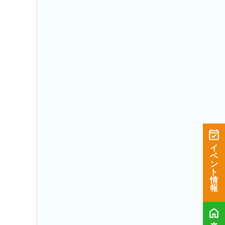
イ
ベ
ン
ト
情
報