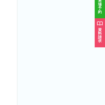
来
場
予
約
資
料
請
求