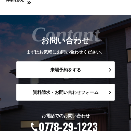
だり…） とても良い宿泊体験にな
りました。ありがとうございまし
た。 体験してみて、WBの良さが
少しわかりました。 焼肉をしたけ
れど […]
お問い合わせ
まずはお気軽にお問い合わせください。
来場予約をする
資料請求・お問い合わせフォーム
お電話でのお問い合わせ
0778-29-1223